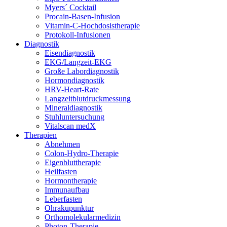
Myers´ Cocktail
Procain-Basen-Infusion
Vitamin-C-Hochdosistherapie
Protokoll-Infusionen
Diagnostik
Eisendiagnostik
EKG/Langzeit-EKG
Große Labordiagnostik
Hormondiagnostik
HRV-Heart-Rate
Langzeitblutdruckmessung
Mineraldiagnostik
Stuhluntersuchung
Vitalscan medX
Therapien
Abnehmen
Colon-Hydro-Therapie
Eigenbluttherapie
Heilfasten
Hormontherapie
Immunaufbau
Leberfasten
Ohrakupunktur
Orthomolekularmedizin
Photon-Therapie