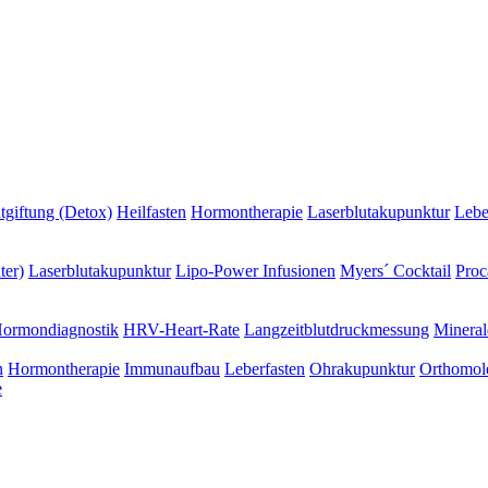
tgiftung (Detox)
Heilfasten
Hormontherapie
Laserblutakupunktur
Lebe
ter)
Laserblutakupunktur
Lipo-Power Infusionen
Myers´ Cocktail
Proc
ormondiagnostik
HRV-Heart-Rate
Langzeitblutdruckmessung
Mineral
n
Hormontherapie
Immunaufbau
Leberfasten
Ohrakupunktur
Orthomol
e