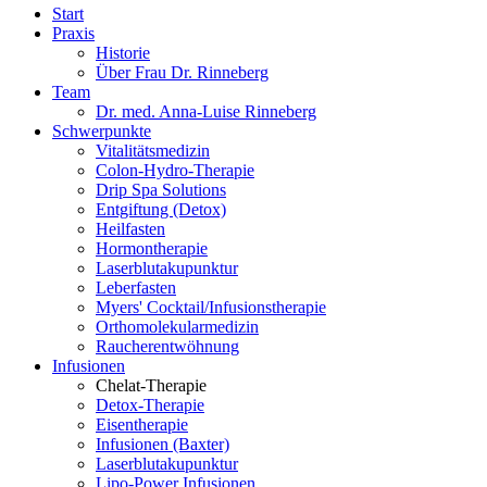
Start
Praxis
Historie
Über Frau Dr. Rinneberg
Team
Dr. med. Anna-Luise Rinneberg
Schwerpunkte
Vitalitätsmedizin
Colon-Hydro-Therapie
Drip Spa Solutions
Entgiftung (Detox)
Heilfasten
Hormontherapie
Laserblutakupunktur
Leberfasten
Myers' Cocktail/Infusionstherapie
Orthomolekularmedizin
Raucherentwöhnung
Infusionen
Chelat-Therapie
Detox-Therapie
Eisentherapie
Infusionen (Baxter)
Laserblutakupunktur
Lipo-Power Infusionen