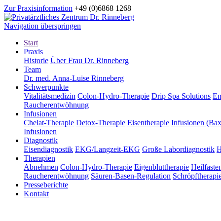
Zur Praxisinformation
+49 (0)6868 1268
Navigation überspringen
Start
Praxis
Historie
Über Frau Dr. Rinneberg
Team
Dr. med. Anna-Luise Rinneberg
Schwerpunkte
Vitalitätsmedizin
Colon-Hydro-Therapie
Drip Spa Solutions
En
Raucherentwöhnung
Infusionen
Chelat-Therapie
Detox-Therapie
Eisentherapie
Infusionen (Bax
Infusionen
Diagnostik
Eisendiagnostik
EKG/Langzeit-EKG
Große Labordiagnostik
H
Therapien
Abnehmen
Colon-Hydro-Therapie
Eigenbluttherapie
Heilfaste
Raucherentwöhnung
Säuren-Basen-Regulation
Schröpftherapi
Presseberichte
Kontakt