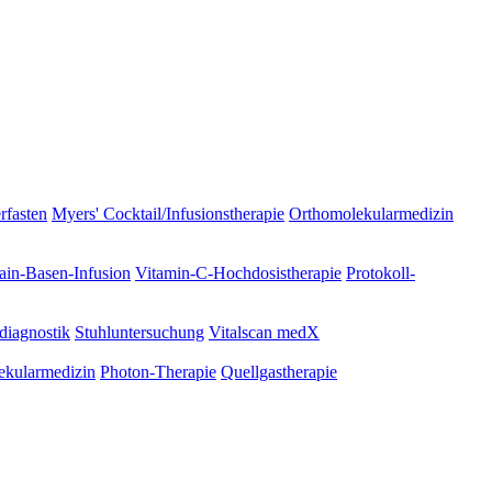
rfasten
Myers' Cocktail/Infusionstherapie
Orthomolekularmedizin
ain-Basen-Infusion
Vitamin-C-Hochdosistherapie
Protokoll-
diagnostik
Stuhluntersuchung
Vitalscan medX
ekularmedizin
Photon-Therapie
Quellgastherapie