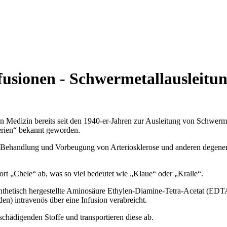
fusionen - Schwermetallausleitu
n Medizin bereits seit den 1940-er-Jahren zur Ausleitung von Schwerme
terien“ bekannt geworden.
r Behandlung und Vorbeugung von Arteriosklerose und anderen degene
rt „Chele“ ab, was so viel bedeutet wie „Klaue“ oder „Kralle“.
ynthetisch hergestellte Aminosäure Ethylen-Diamine-Tetra-Acetat (E
en) intravenös über eine Infusion verabreicht.
schädigenden Stoffe und transportieren diese ab.