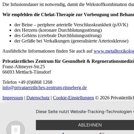
Die Infusionsdauer ist notwendig, damit die Wirkstoffkombination du
Wir empfehlen die Chelat-Therapie zur Vorbeugung und Behan
der Beine – periphere arterielle Verschlusskrankheit (pAVK)
des Herzens (koronare Durchblutungsstörung)
des Gehirns (cerebrale Durchblutungsstörung)
der Gefäße bei Verkalkungen (generalisierte Arteriosklerose)
Ausführliche Informationen finden Sie auch auf
www.metalltoxikolog
Privatärztliches Zentrum für Gesundheit & Regenerationsmediz
Franz-Altmeyer-Str.25
66693 Mettlach-Tünsdorf
Telefon +49 (0)6868 1268
info@privataerztliches-zentrum-rinneberg.de
Impressum
|
Datenschutz
|
Cookie-Einstellungen
© 2026 Privatärztli
Diese Seite nutzt Website-Tracking-Technologien 
ABLEHNEN